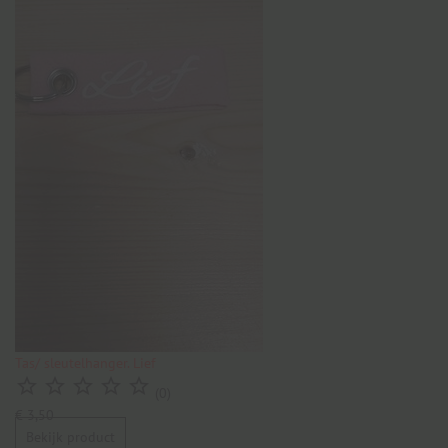
Tas/ sleutelhanger. Lief





(0)
€ 3,50
Bekijk product