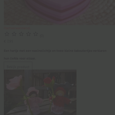
Hartverwarmend.





(0)
€ 7,95
Een hartje met een waxinelichtje en twee kleine kaboutertjes verklaren
hun liefde voor elkaar.
Bekijk product