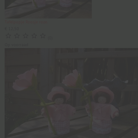
Tafelpopje Roosje roze.
€ 12,50





(0)
Op voorraad