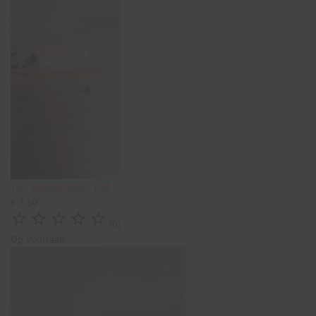
Tas/ sleutelhanger. Lief
€ 3,50





(0)
Op voorraad