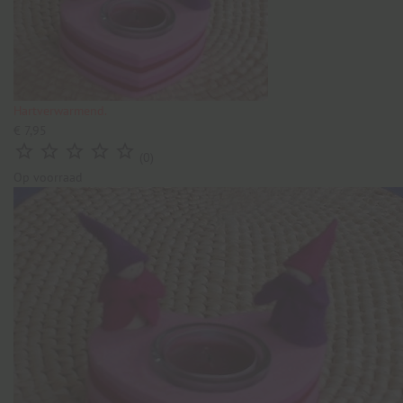
Hartverwarmend.
€ 7,95





(0)
Op voorraad