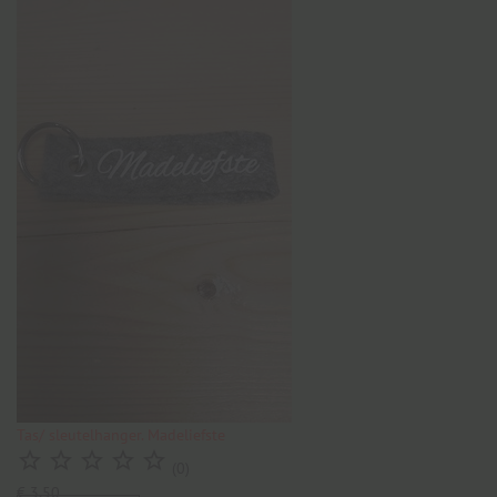
Tas/ sleutelhanger. Madeliefste





(0)
€ 3,50