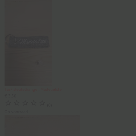
Tas/ sleutelhanger. Madeliefste
€ 3,50





(0)
Op voorraad