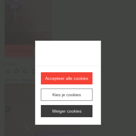
Bekijk foto's
Tas/ sleutelhanger Speciaal voor jou
€ 6,95





(0)
Accepteer alle cookies
Niet op voorraad
Kies je cookies
Weiger cookies