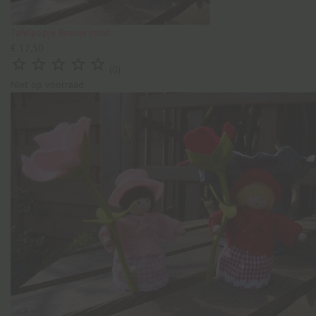
Tafelpopje Roosje rood.
€ 12,50





(0)
Niet op voorraad