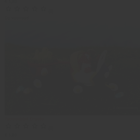
€ 5,80





(0)
Op voorraad
Patroonblad Ei-auto.





(0)
€ 5,80