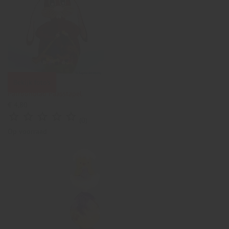
Bekijk foto's
Patroonblad Paasstapel.
€ 4,80





(0)
Op voorraad