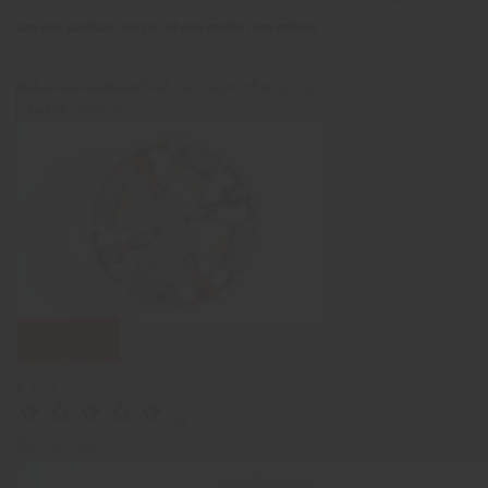
aan een paastak hangen of een mobiel van maken.
Het is een patroonblad van Septemberspring
Bekijk product
Bekijk foto's
Paasmandala.
€ 4,25





(0)
Op voorraad