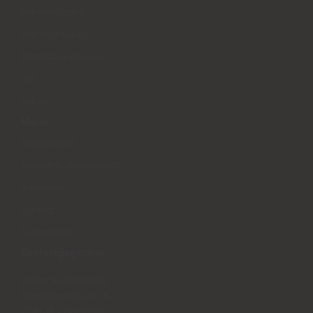
Patroonbladen
Patroonboeken
Materialen diversen
Vilt
Haken
Menu
Beginpagina
Algemene voorwaarden
Informatie
Contact
Gastenboek
Contactgegevens
Atelier Koekendiefie
Bentheimerstraat 14
7741 JK Coevorden