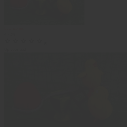
Balanceren.
€ 4,25





(0)
Op voorraad