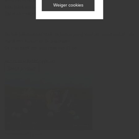
want het is nu Pasen!
Weiger cookies
Nee, piept het kuiken blij`
Dat mooie eitje hoort bij mij!
Op het patroonblad staat de beschrijving voor de `mand met ei `, de
mand met kuiken en de paashazen.
De ring heeft een doorsnee van 25 cm.
HET IS EEN PATROONBLAD.
Bekijk product
Patroonblad Ei-auto.