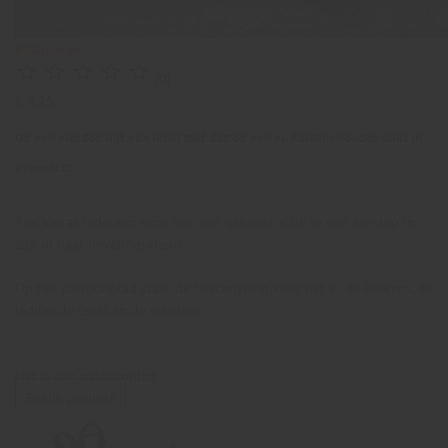
Balanceren.





(0)
€ 4,25
Op een eierdop ligt een lepel met daarop een ei. Kuikens houden alles in
evenwicht.
Tip: Verras iedereen eens met een gekookt eitje in een eierdop in
zijn of haar lievelingskleur!
Op het patroonblad staat de beschrijving voor het ei, de kuikens, de
ladder, de lepel en de eierdop.
Het is een patroonblad.
Bekijk product