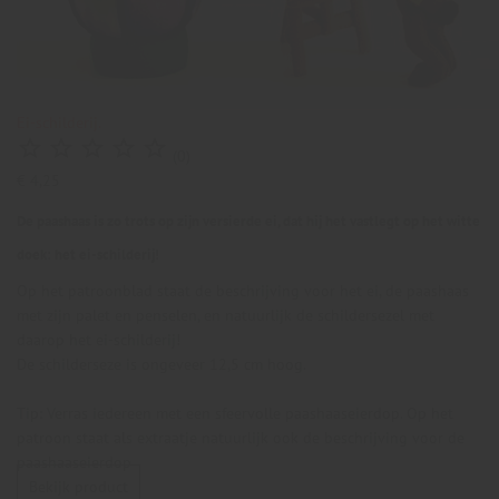
Ei-schilderij.





(0)
€ 4,25
De paashaas is zo trots op zijn versierde ei, dat hij het vastlegt op het witte
doek: het ei-schilderij!
Op het patroonblad staat de beschrijving voor het ei, de paashaas
met zijn palet en penselen, en natuurlijk de schildersezel met
daarop het ei-schilderij!
De schilderseze is ongeveer 12,5 cm hoog.
Tip: Verras iedereen met een sfeervolle paashaaseierdop. Op het
patroon staat als extraatje natuurlijk ook de beschrijving voor de
paashaaseierdop
Bekijk product