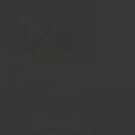
Kuikentjes voeren.
€ 4,25





(0)
Op voorraad