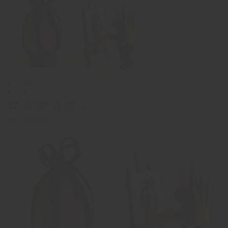
Ei-schilderij.
€ 4,25





(0)
Op voorraad