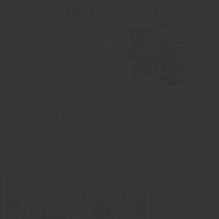
Materiaal pakket Het Brocante ei zonder patroon





(0)
€ 7,95
Materiaal pakket zonder patroon.
nog nodig vul wol en garen
en het patroonblad het brocante ei.
Bekijk product