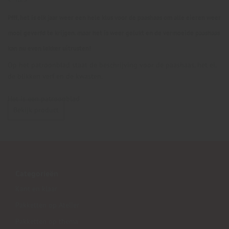
Pfff, het is elk jaar weer een hele klus voor de paashaas om alle eieren weer
mooi geverfd te krijgen. maar het is weer gelukt en de vermoeide paashaas
kan nu even lekker uitrusten!
Op het patroonblad staat de beschrijving voor de paashaas, het ei.
de blikken verf en de kwasten.
Het is een patroonblad
Bekijk product
Categorieën
Kant en klaar
Pakketten op Atelier
Pakketten op thema