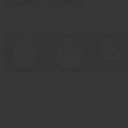
Paas slinger.
€ 4,25





(0)
Op voorraad
Paas slinger.





(0)
€ 4,25
Kuikentjes en een paasei hangen tussen de letters `pasen` en vormen zo
samen een slinger. Een slinger die je natuurlijk boven de paastafel kunt
hangen, maar ook b.v met zuignapjes voor het raam kunt hangen. De
kuikens en het paasei zijn eenvoudig te maken. Je kunt deze figuren ook