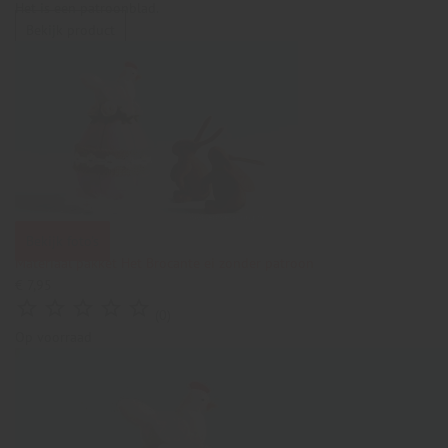
Het is een patroonblad.
Bekijk product
Bekijk foto's
Materiaal pakket Het Brocante ei zonder patroon
€ 7,95





(0)
Op voorraad