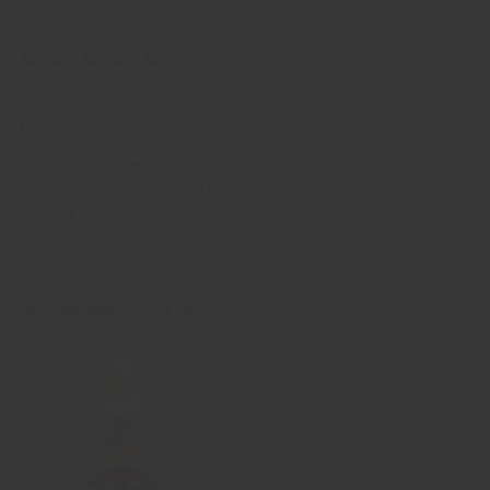
Patroonblad Het Brocante ei





(0)
€ 4,80
Als een echte vip,
zit bovenop het ei een kip.
Terwijl ze het voorjaar bezingt,
is ze door lieflijke roosjes omringd.
Naast dit brocante ei,
huppelen twee haasjes zij aan zij.
Het brocante ei met de kip is ongeveer 17 cm hoog.
Het is een patroonblad van Septemberspring
Bekijk product