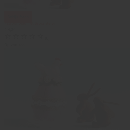
Bekijk foto's
Patroonblad Het Brocante ei
€ 4,80





(0)
Op voorraad