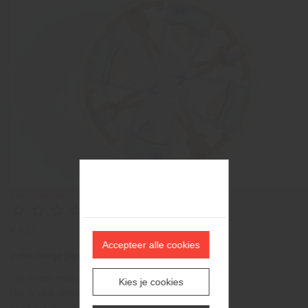
Paasmandala.





(0)
€ 4,25
Accepteer alle cookies
In het vroege jaargetij,
ligt in een mand een prachtig ei.
Kies je cookies
Het is vast van de hazen,