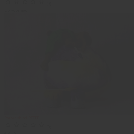





(0)
Op voorraad
Patroonblad PFFFF.





(0)
€ 4,25