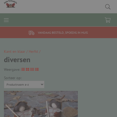
VANDAAG BESTELD, SPOEDIG IN HUIS
Kant en klaar /
Herfst /
diversen
Weergave:
Sorteer op: