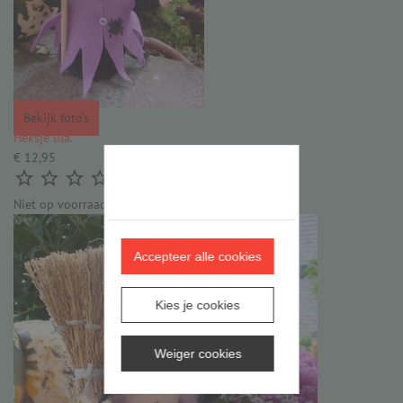
Bekijk foto's
Heksje lila.
€ 12,95





(0)
Niet op voorraad
Accepteer alle cookies
Kies je cookies
Weiger cookies