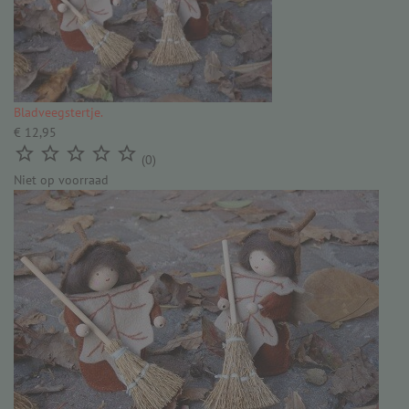
Bladveegstertje.
€ 12,95





(0)
Niet op voorraad