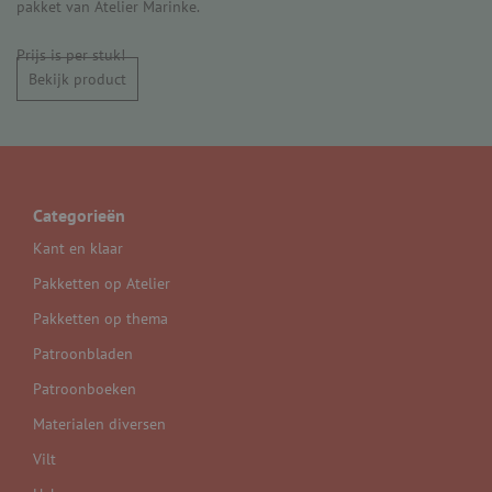
pakket van Atelier Marinke.
Prijs is per stuk!
Bekijk product
Categorieën
Kant en klaar
Pakketten op Atelier
Pakketten op thema
Patroonbladen
Patroonboeken
Materialen diversen
Vilt