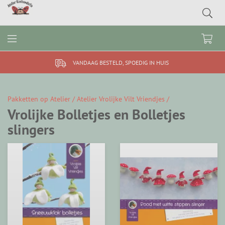
VANDAAG BESTELD, SPOEDIG IN HUIS
Pakketten op Atelier /
Atelier Vrolijke Vilt Vriendjes /
Vrolijke Bolletjes en Bolletjes
slingers