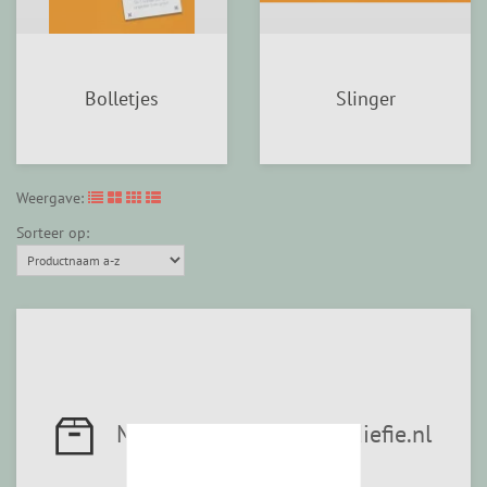
Bolletjes
Slinger
Weergave:
Sorteer op:
Mail mij: info@koekendiefie.nl