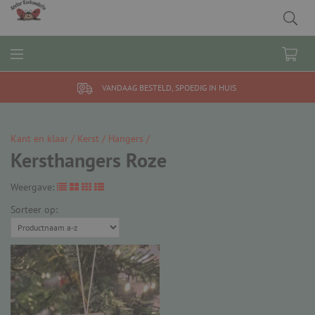
VANDAAG BESTELD, SPOEDIG IN HUIS
Kant en klaar /
Kerst /
Hangers /
Kersthangers Roze
Weergave:
Sorteer op: