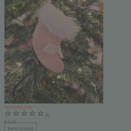
Kerstsokje roze





(0)
€ 3,50
Bekijk product