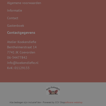
Algemene voorwaarden
Informatie
Contact
Gastenboek
Contactgegevens
Atelier Koekendiefie
Bentheimerstraat 14
7741 JK Coevorden
06-34477842
info@koekendiefie.nl
KvK: 01129133
Alle bedragen zijn inclusief btw - Powered by CCV Shop
software webshop