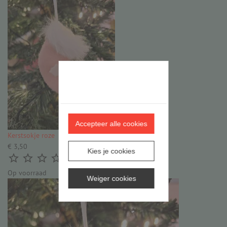
Accepteer alle cookies
Kerstsokje roze
€ 3,50
Kies je cookies





(0)
Op voorraad
Weiger cookies