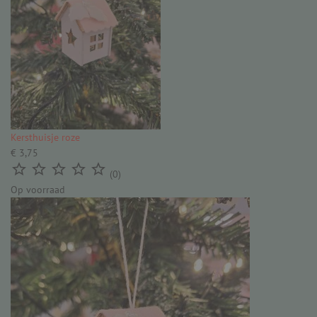
Kersthuisje roze
€ 3,75





(0)
Op voorraad