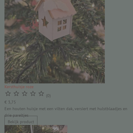
Kersthuisje roze





(0)
€ 3,75
Een houten huisje met een vilten dak, versiert met hulstblaadjes en
drie pareltjes
Bekijk product